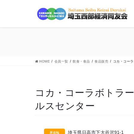
コ
ナ
ン
ビ
テ
ゲ
ン
ー
ツ
シ
に
ョ
移
ン
動
に
HOME
会員一覧
飲食・食品
食品販売
コカ・コーラ
移
動
コカ・コーラボトラ
ルスセンター
埼玉県日高市下大谷沢91-1
所在地