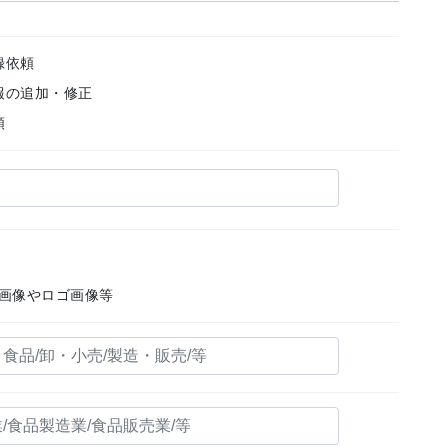
録依頼
報の追加・修正
頼
画像やロゴ画像等