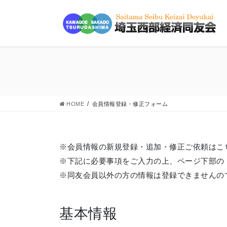
コ
ナ
ン
ビ
テ
ゲ
ン
ー
ツ
シ
に
ョ
移
ン
動
に
HOME
会員情報登録・修正フォーム
移
動
※会員情報の新規登録・追加・修正ご依頼はこ
※下記に必要事項をご入力の上、ページ下部の
※同友会員以外の方の情報は登録できませんの
基本情報